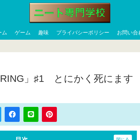
ーム
ゲーム
趣味
プライバシーポリシー
お問い合
 RING」♯1 とにかく死にます
目次