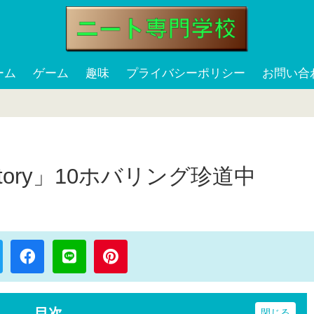
ーム
ゲーム
趣味
プライバシーポリシー
お問い合
ctory」10ホバリング珍道中
目次