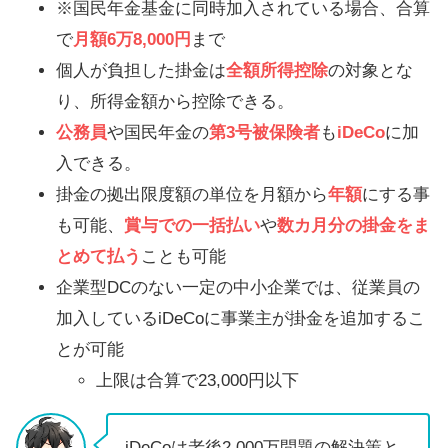
※国民年金基金に同時加入されている場合、合算
で
月額6万8,000円
まで
個人が負担した掛金は
全額所得控除
の対象とな
り、所得金額から控除できる。
公務員
や国民年金の
第3号被保険者
も
iDeCo
に加
入できる。
掛金の拠出限度額の単位を月額から
年額
にする事
も可能、
賞与での一括払い
や
数カ月分の掛金をま
とめて払う
ことも可能
企業型DCのない一定の中小企業では、従業員の
加入しているiDeCoに事業主が掛金を追加するこ
とが可能
上限は合算で23,000円以下
iDeCoは老後2,000万問題の解決策と