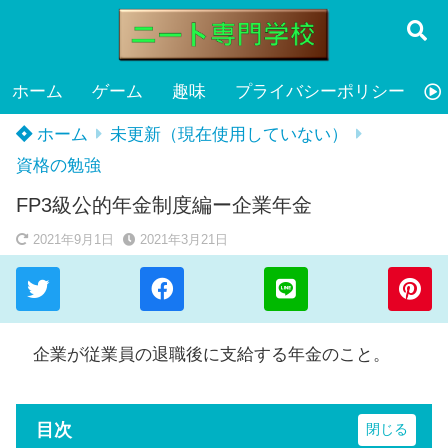
ホーム
ゲーム
趣味
プライバシーポリシー
ホーム
未更新（現在使用していない）
資格の勉強
FP3級公的年金制度編ー企業年金
2021年9月1日
2021年3月21日
企業が従業員の退職後に支給する年金のこと。
目次