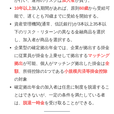
が行い、運用のリスクは
加入者
が負う。
10年以上
加入期間があれば、原則
60歳
から受給可
能で、遅くとも70歳までに受給を開始する。
資産管理機関(通常、信託銀行)が3本以上35本以
下のリスク・リターンの異なる金融商品を選択
し、加入者が商品を選択する。
企業型の確定拠出年金では、企業が拠出する掛金
に従業員が掛金を上乗せして拠出する
マッチング
拠出
が可能、個人がマッチング拠出した掛金は
全
額
、所得控除の1つである
小規模共済等掛金控除
の対象
確定拠出年金の加入者は任意に制度を脱退するこ
とはできないが、一定の条件を満たしている者
は、
脱退一時金
を受け取ることができる。