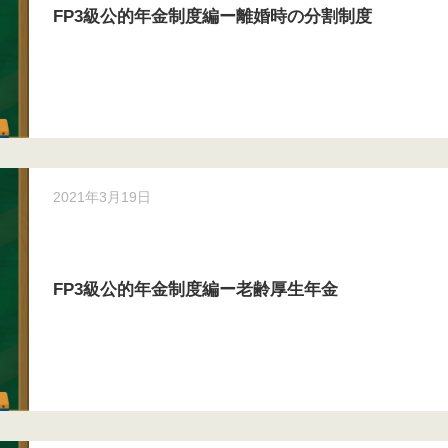
FP3級公的年金制度編ー離婚時の分割制度
2021年3月19日
FP3級公的年金制度編ー老齢厚生年金