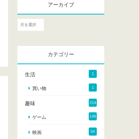
アーカイブ
ア
ー
カ
イ
カテゴリー
ブ
生活
1
1
買い物
趣味
214
146
ゲーム
54
映画