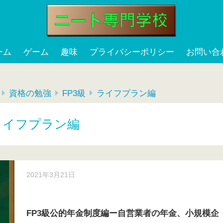
ーム
ゲーム
趣味
プライバシーポリシー
お問い合
資格の勉強
FP3級
ライフプラン編
ライフプラン編
2021年3月21日
FP3級公的年金制度編ー自営業者の年金、小規模企